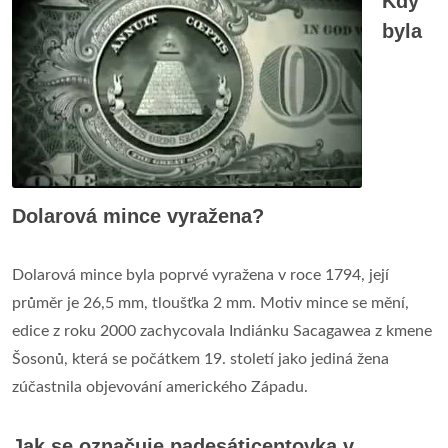
Kdy
byla
Dolarová mince vyražena?
Dolarová mince byla poprvé vyražena v roce 1794, její
průměr je 26,5 mm, tloušťka 2 mm. Motiv mince se mění,
edice z roku 2000 zachycovala Indiánku Sacagawea z kmene
Šosonů, která se počátkem 19. století jako jediná žena
zúčastnila objevování amerického Západu.
Jak se označuje padesáticentovka v