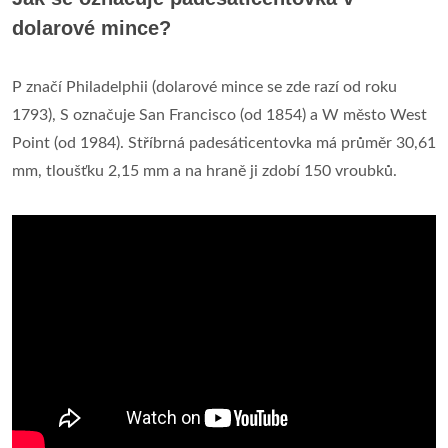
dolarové mince?
P značí Philadelphii (dolarové mince se zde razí od roku
1793), S označuje San Francisco (od 1854) a W město West
Point (od 1984). Stříbrná padesáticentovka má průměr 30,61
mm, tloušťku 2,15 mm a na hraně ji zdobí 150 vroubků.