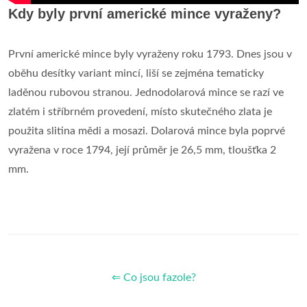
Kdy byly první americké mince vyraženy?
První americké mince byly vyraženy roku 1793. Dnes jsou v
oběhu desítky variant mincí, liší se zejména tematicky
laděnou rubovou stranou. Jednodolarová mince se razí ve
zlatém i stříbrném provedení, místo skutečného zlata je
použita slitina mědi a mosazi. Dolarová mince byla poprvé
vyražena v roce 1794, její průměr je 26,5 mm, tloušťka 2
mm.
⇐ Co jsou fazole?