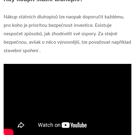
Nákup státních dluhopisů lze naopak doporučit každému,
pro koho je prioritou bezpečnost investice. Existuje
nespočet způsobů, jak zhodnotit své úspory. Za stejně
bezpečnou, avšak o něco výnosnější, lze považovat například
stavební spoření .