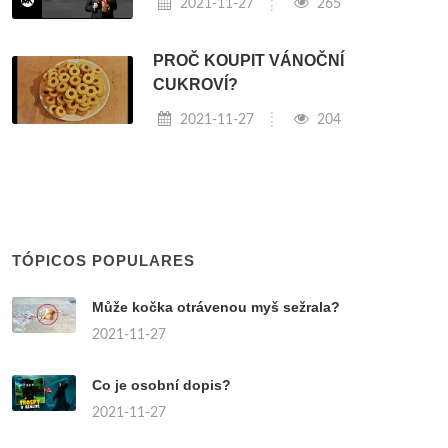
2021-11-27
265
PROČ KOUPIT VÁNOČNÍ
CUKROVÍ?
2021-11-27
204
TÓPICOS POPULARES
Může kočka otrávenou myš sežrala?
2021-11-27
Co je osobní dopis?
2021-11-27