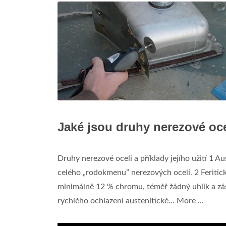
Jaké jsou druhy nerezové oc
Druhy nerezové oceli a příklady jejího užití 1 Au
celého „rodokmenu” nerezových ocelí. 2 Feritick
minimálně 12 % chromu, téměř žádný uhlík a zása
rychlého ochlazení austenitické... More ...