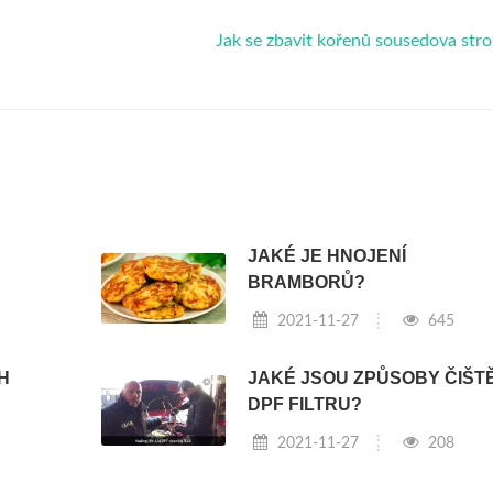
Jak se zbavit kořenů sousedova st
JAKÉ JE HNOJENÍ
BRAMBORŮ?
2021-11-27
645
H
JAKÉ JSOU ZPŮSOBY ČIŠT
DPF FILTRU?
2021-11-27
208