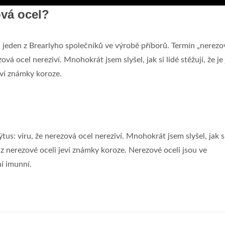
ová ocel?
, jeden z Brearlyho společníků ve výrobě příborů. Termín „nerezo
vá ocel nereziví. Mnohokrát jsem slyšel, jak si lidé stěžují, že je 
eví známky koroze.
us: víru, že nerezová ocel nereziví. Mnohokrát jsem slyšel, jak si
l z nerezové oceli jeví známky koroze. Nerezové oceli jsou ve
ní imunní.