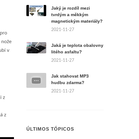
Jaký je rozdíl mezi
tvrdým a měkkým
magnetickým materiály?
2021-11-27
 pro
é nože
Jaká je teplota obalovny
ubí v
litého asfaltu?
2021-11-27
Jak stahovat MP3
hudbu zdarma?
2021-11-27
i z
á z
ÚLTIMOS TÓPICOS