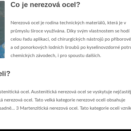
Co je nerezová ocel?
Nerezová ocel je rodina technických materiálů, která je v
průmyslu široce využívána. Díky svým vlastnostem se hodí
celou řadu aplikací, od chirurgických nástrojů po příborov
a od ponorkových lodních šroubů po kyselinovzdorné potr
chemických závodech, i pro spoustu dalších.
eli?
stenitická ocel. Austenitická nerezová ocel se vyskytuje nejčastěj
á nerezová ocel. Tato velká kategorie nerezové oceli obsahuje
dně... 3 Martenzitická nerezová ocel. Tato kategorie oceli vznik