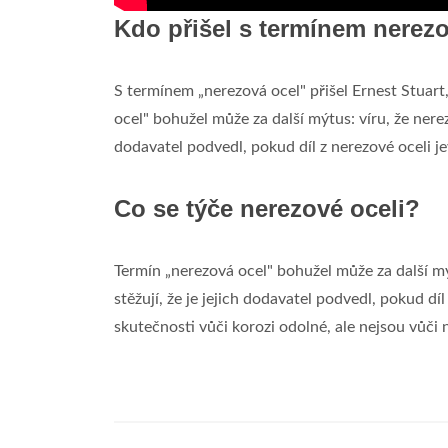
Kdo přišel s termínem nerez
S termínem „nerezová ocel" přišel Ernest Stuart
ocel" bohužel může za další mýtus: víru, že nerezo
dodavatel podvedl, pokud díl z nerezové oceli j
Co se týče nerezové oceli?
Termín „nerezová ocel" bohužel může za další mýt
stěžují, že je jejich dodavatel podvedl, pokud dí
skutečnosti vůči korozi odolné, ale nejsou vůči 