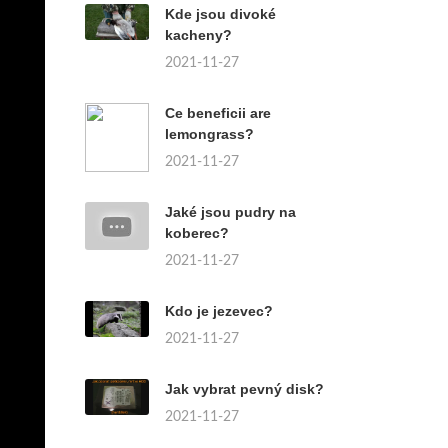
Kde jsou divoké
kacheny?
2021-11-27
Ce beneficii are
lemongrass?
2021-11-27
Jaké jsou pudry na
koberec?
2021-11-27
Kdo je jezevec?
2021-11-27
Jak vybrat pevný disk?
2021-11-27