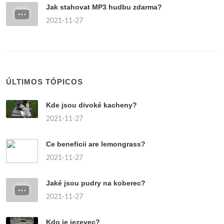
Jak stahovat MP3 hudbu zdarma?
2021-11-27
ÚLTIMOS TÓPICOS
Kde jsou divoké kacheny?
2021-11-27
Ce beneficii are lemongrass?
2021-11-27
Jaké jsou pudry na koberec?
2021-11-27
Kdo je jezevec?