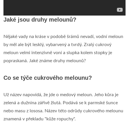
Jaké jsou druhy melounů?
Nějaké vady na kráse v podobě šrámů nevadí, vodní meloun
by měl ale být lesklý, vybarvený a tvrdý. Zralý cukrový
meloun velmi intenzivně voní a slupka kolem stopky je
popraskaná. Jaké známe druhy melounů?
Co se týče cukrového melounu?
Už název napovídá, že jde o medový meloun. Jeho kůra je
zelená a dužnina zářivě žlutá. Podává se k parmské šunce
nebo masu z lososa. Název této odrůdy cukrového melounu
znamená v překladu "kůže ropuchy".