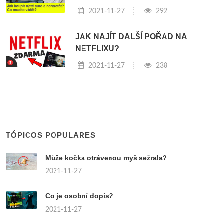
2021-11-27
292
JAK NAJÍT DALŠÍ POŘAD NA
NETFLIXU?
2021-11-27
238
TÓPICOS POPULARES
Může kočka otrávenou myš sežrala?
2021-11-27
Co je osobní dopis?
2021-11-27