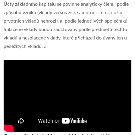
Účty základního kapitálu se povinně analyticky člení : podle
způsobů vzniku (vklady versus zisk samotné s. r. o., což u
prvotních vkladů nehrozí), a. podle jednotlivých společníků.
Splacené vklady budou zaúčtovány podle předmětů těchto
vkladů a nesplacené vklady, které přicházejí do úvahy jen u
peněžitých vkladů, ...