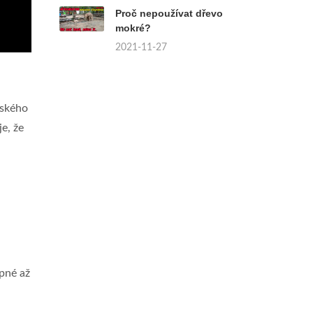
Proč nepoužívat dřevo
mokré?
2021-11-27
eského
e, že
upné až