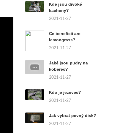
Kde jsou divoké
kacheny?
2021-11-27
Ce beneficii are
lemongrass?
2021-11-27
Jaké jsou pudry na
koberec?
2021-11-27
Kdo je jezevec?
2021-11-27
Jak vybrat pevný disk?
2021-11-27