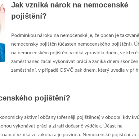
Jak vzniká nárok na nemocenské
pojištění?
Podmínkou nároku na nemocenské je, že občan je takzvan
nemocensky pojištěn (účasten nemocenského pojištění). Ú
na nemocenském pojištění vzniká zpravidla dnem, ve kter
zaměstnanec začal vykonávat práci a zaniká dnem skončen
zaměstnání, v případě OSVČ pak dnem, který uvedla v přih
cenského pojištění?
nomicky aktivní občany (přesněji pojištěnce) v období, kdy kvů
ohou vykonávat práci a ztratí dočasně výdělek. Účast na
tnanců vzniká ze zákona a je povinná. Nemocenské pojištění za 