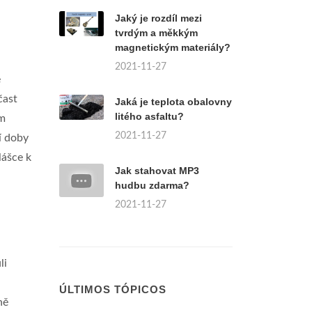
Jaký je rozdíl mezi
tvrdým a měkkým
magnetickým materiály?
2021-11-27
ě
čast
Jaká je teplota obalovny
litého asfaltu?
ém
2021-11-27
í doby
lášce k
Jak stahovat MP3
hudbu zdarma?
2021-11-27
li
ÚLTIMOS TÓPICOS
ně