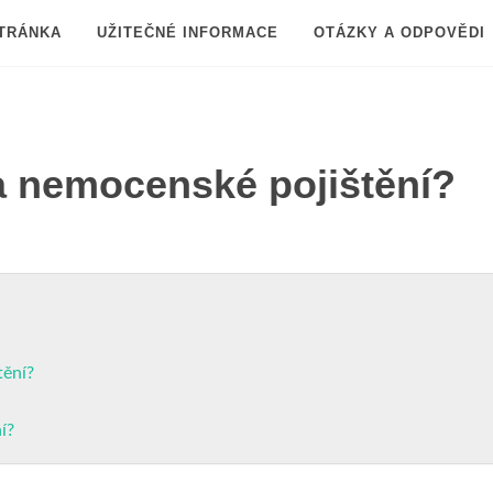
TRÁNKA
UŽITEČNÉ INFORMACE
OTÁZKY A ODPOVĚDI
a nemocenské pojištění?
tění?
í?