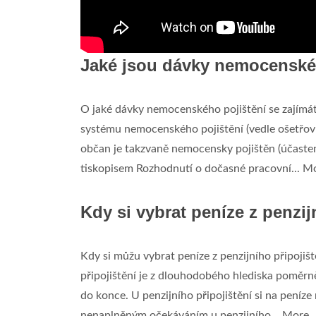
Jaké jsou dávky nemocenské
O jaké dávky nemocenského pojištění se zajímá
systému nemocenského pojištění (vedle ošetřov
občan je takzvaně nemocensky pojištěn (účaste
tiskopisem Rozhodnutí o dočasné pracovní... Mor
Kdy si vybrat peníze z penzij
Kdy si můžu vybrat peníze z penzijního připojiš
připojištění je z dlouhodobého hlediska poměrně
do konce. U penzijního připojištění si na peníz
nenaplněným očekáváním u penzijního... More ..