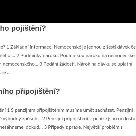
ho pojištění?
te? 1 Základní informace. Nemocenské je jednou z šesti dávek č
ného,... 2 Podmínky nároku. Podmínkou nároku na nemocenské j
n nemocenského... 3 Podání žádosti. Nárok na dávku se uplatní
e ...
ního připojištění?
tění 1 S penzijním připojištěním musíme umět zacházet. Penzijní
 výhodný způsob... 2 Penzijní připojištění = peníze jsou nedost
e nešáhneme, dokud... 3 Případy z praxe. Největší problém s
.