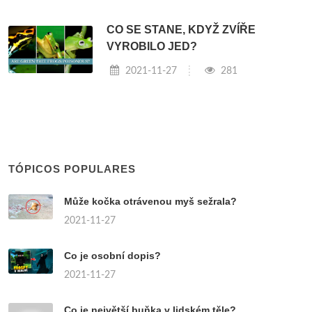
CO SE STANE, KDYŽ ZVÍŘE
VYROBILO JED?
2021-11-27
281
TÓPICOS POPULARES
Může kočka otrávenou myš sežrala?
2021-11-27
Co je osobní dopis?
2021-11-27
Co je největší buňka v lidském těle?