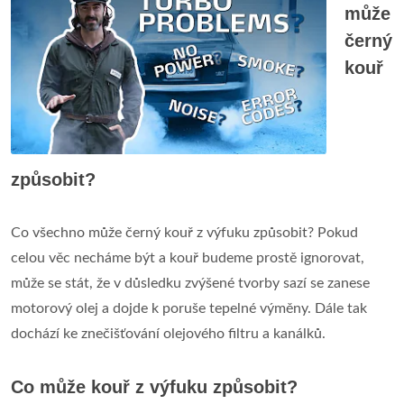
může
černý
kouř
způsobit?
Co všechno může černý kouř z výfuku způsobit? Pokud
celou věc necháme být a kouř budeme prostě ignorovat,
může se stát, že v důsledku zvýšené tvorby sazí se zanese
motorový olej a dojde k poruše tepelné výměny. Dále tak
dochází ke znečišťování olejového filtru a kanálků.
Co může kouř z výfuku způsobit?