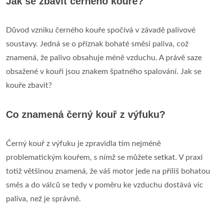
Jak se zbavit černého kouře?
Důvod vzniku černého kouře spočívá v závadě palivové
soustavy. Jedná se o příznak bohaté směsi paliva, což
znamená, že palivo obsahuje méně vzduchu. A právě saze
obsažené v kouři jsou znakem špatného spalování. Jak se
kouře zbavit?
Co znamená černý kouř z výfuku?
Černý kouř z výfuku je zpravidla tím nejméně
problematickým kouřem, s nímž se můžete setkat. V praxi
totiž většinou znamená, že váš motor jede na příliš bohatou
směs a do válců se tedy v poměru ke vzduchu dostává víc
paliva, než je správně.