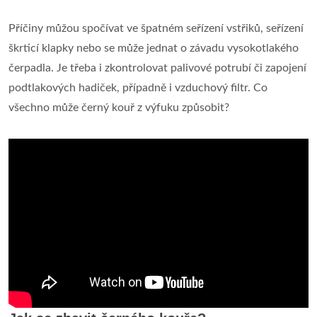
Příčiny můžou spočívat ve špatném seřízení vstřiků, seřízení
škrticí klapky nebo se může jednat o závadu vysokotlakého
čerpadla. Je třeba i zkontrolovat palivové potrubí či zapojení
podtlakových hadiček, případně i vzduchový filtr. Co
všechno může černý kouř z výfuku způsobit?