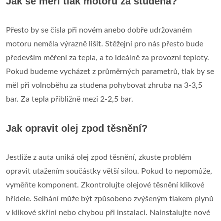
Jak se měří tlak motoru za studena?
Přesto by se čísla při novém anebo dobře udržovaném
motoru neměla výrazně lišit. Stěžejní pro nás přesto bude
především měření za tepla, a to ideálně za provozní teploty.
Pokud budeme vycházet z průměrných parametrů, tlak by se
měl při volnoběhu za studena pohybovat zhruba na 3-3,5
bar. Za tepla přibližně mezi 2-2,5 bar.
Jak opravit olej zpod těsnění?
Jestliže z auta uniká olej zpod těsnění, zkuste problém
opravit utažením součástky větší silou. Pokud to nepomůže,
vyměňte komponent. Zkontrolujte olejové těsnění klikové
hřídele. Selhání může být způsobeno zvýšeným tlakem plynů
v klikové skříni nebo chybou při instalaci. Nainstalujte nové