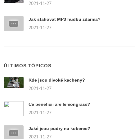
2021-11-27
Jak stahovat MP3 hudbu zdarma?
2021-11-27
ÚLTIMOS TÓPICOS
Kde jsou divoké kacheny?
2021-11-27
Ce beneficii are lemongrass?
2021-11-27
Jaké jsou pudry na koberec?
2021-11-27