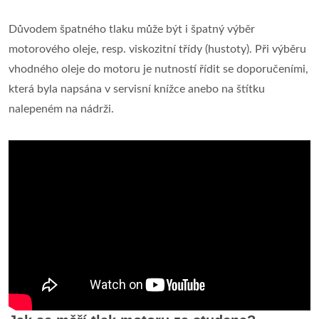
Důvodem špatného tlaku může být i špatný výběr
motorového oleje, resp. viskozitní třídy (hustoty). Při výběru
vhodného oleje do motoru je nutností řídit se doporučeními,
která byla napsána v servisní knížce anebo na štítku
nalepeném na nádrži.