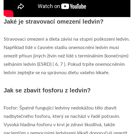
Jaké je stravovací omezení ledvin?
Stravovací omezení a dieta závisí na stupni poškození ledvin.
Například lidé v časném stadiu onemocnění ledvin musí
omezit přísun jiných živin než lidé s terminálním (konečným)
selháním ledvin (ESRD) ( 6, 7 ). Pokud trpíte onemocněním
ledvin zeptejte se na správnou dietu vašeho lékaře.
Jak se zbavit fosforu z ledvin?
Fosfor: Špatně fungující ledviny nedokážou tělo zbavit
nadbytečného fosforu, který se nachází v řadě potravin.
Vysoká hladina fosforu v krvi je zdraví škodlivá, takže
pacientům s nemocnými ledvinami lékaři doporučují omezit