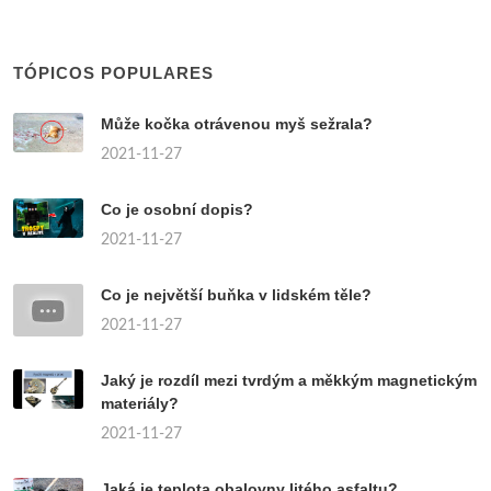
TÓPICOS POPULARES
Může kočka otrávenou myš sežrala?
2021-11-27
Co je osobní dopis?
2021-11-27
Co je největší buňka v lidském těle?
2021-11-27
Jaký je rozdíl mezi tvrdým a měkkým magnetickým
materiály?
2021-11-27
Jaká je teplota obalovny litého asfaltu?