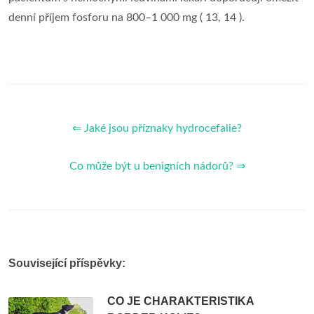
denní příjem fosforu na 800–1 000 mg ( 13, 14 ).
⇐ Jaké jsou příznaky hydrocefalie?
Co může být u benigních nádorů? ⇒
Související příspěvky:
CO JE CHARAKTERISTIKA