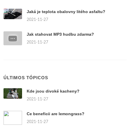
Jaká je teplota obalovny litého asfaltu?
2021-11-27
Jak stahovat MP3 hudbu zdarma?
2021-11-27
ÚLTIMOS TÓPICOS
Kde jsou divoké kacheny?
2021-11-27
Ce beneficii are lemongrass?
2021-11-27