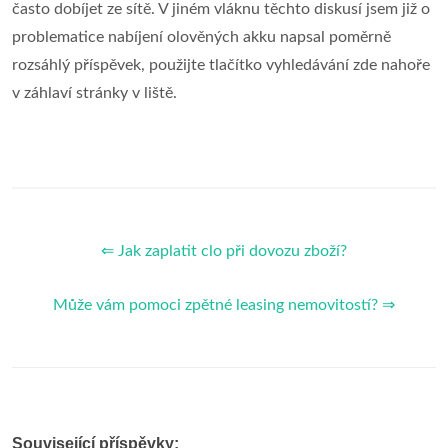
často dobíjet ze sítě. V jiném vláknu těchto diskusí jsem již o
problematice nabíjení olověných akku napsal poměrně
rozsáhlý příspěvek, použijte tlačítko vyhledávání zde nahoře
v záhlaví stránky v liště.
⇐ Jak zaplatit clo při dovozu zboží?
Může vám pomoci zpětné leasing nemovitostí? ⇒
Související příspěvky: