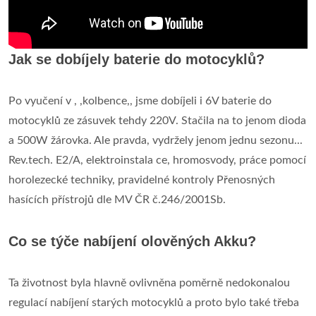
Jak se dobíjely baterie do motocyklů?
Po vyučení v , ,kolbence,, jsme dobíjeli i 6V baterie do
motocyklů ze zásuvek tehdy 220V. Stačila na to jenom dioda
a 500W žárovka. Ale pravda, vydržely jenom jednu sezonu...
Rev.tech. E2/A, elektroinstala ce, hromosvody, práce pomocí
horolezecké techniky, pravidelné kontroly Přenosných
hasících přístrojů dle MV ČR č.246/2001Sb.
Co se týče nabíjení olověných Akku?
Ta životnost byla hlavně ovlivněna poměrně nedokonalou
regulací nabíjení starých motocyklů a proto bylo také třeba