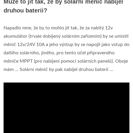
Může to jít tak, že by solární měnič nabíjel
druhou baterii?
Napadlo mne, že by to mohlo jít tak, že za nabitý 12v
akumulátor (trvale dobíjený solárním zařízením) by se umístil
měnič 12v/24V 10A a jeho výstup by se napojil jako vstup do
dalšího solárního, jiného, pro tento účel připraveného
měniče MPPT (pro nabíjení pomocí solárních panelů). Oboje
mám ... Solární měnič by pak nabíjel druhou baterii ...