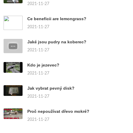
2021-11-27
Ce beneficii are lemongrass?
2021-11-27
Jaké jsou pudry na koberec?
2021-11-27
Kdo je jezevec?
2021-11-27
Jak vybrat pevný disk?
2021-11-27
Proč nepoužívat dřevo mokré?
2021-11-27