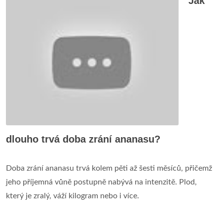
Jak
dlouho trvá doba zrání ananasu?
Doba zrání ananasu trvá kolem pěti až šesti měsíců, přičemž
jeho příjemná vůně postupně nabývá na intenzitě. Plod,
který je zralý, váží kilogram nebo i více.