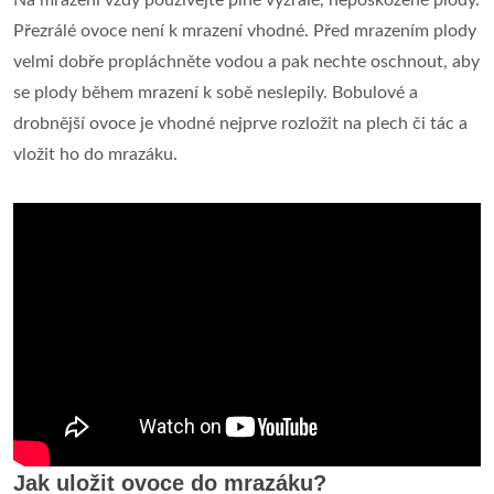
Na mrazení vždy používejte plně vyzrálé, nepoškozené plody.
Přezrálé ovoce není k mrazení vhodné. Před mrazením plody
velmi dobře propláchněte vodou a pak nechte oschnout, aby
se plody během mrazení k sobě neslepily. Bobulové a
drobnější ovoce je vhodné nejprve rozložit na plech či tác a
vložit ho do mrazáku.
Jak uložit ovoce do mrazáku?