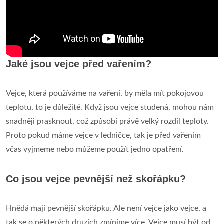
Jaké jsou vejce před vařením?
Vejce, která používáme na vaření, by měla mít pokojovou
teplotu, to je důležité. Když jsou vejce studená, mohou nám
snadněji prasknout, což způsobí právě velký rozdíl teploty.
Proto pokud máme vejce v ledničce, tak je před vařením
včas vyjmeme nebo můžeme použít jedno opatření.
Co jsou vejce pevnější než skořápku?
Hnědá mají pevnější skořápku. Ale není vejce jako vejce, a
tak se o některých druzích zmíníme více. Vejce musí být od