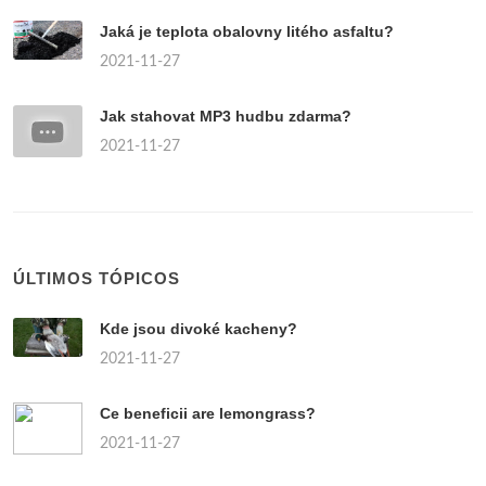
Jaká je teplota obalovny litého asfaltu?
2021-11-27
Jak stahovat MP3 hudbu zdarma?
2021-11-27
ÚLTIMOS TÓPICOS
Kde jsou divoké kacheny?
2021-11-27
Ce beneficii are lemongrass?
2021-11-27