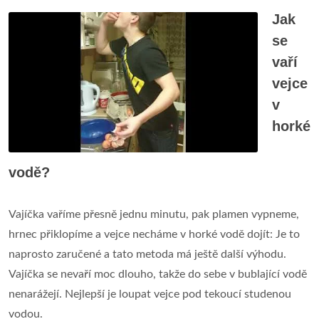
Jak
se
vaří
vejce
v
horké
vodě?
Vajíčka vaříme přesně jednu minutu, pak plamen vypneme,
hrnec přiklopíme a vejce necháme v horké vodě dojít: Je to
naprosto zaručené a tato metoda má ještě další výhodu.
Vajíčka se nevaří moc dlouho, takže do sebe v bublající vodě
nenarážejí. Nejlepší je loupat vejce pod tekoucí studenou
vodou.