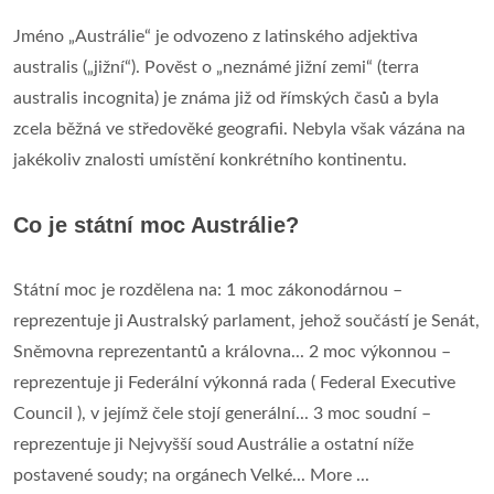
Jméno „Austrálie“ je odvozeno z latinského adjektiva
australis („jižní“). Pověst o „neznámé jižní zemi“ (terra
australis incognita) je známa již od římských časů a byla
zcela běžná ve středověké geografii. Nebyla však vázána na
jakékoliv znalosti umístění konkrétního kontinentu.
Co je státní moc Austrálie?
Státní moc je rozdělena na: 1 moc zákonodárnou –
reprezentuje ji Australský parlament, jehož součástí je Senát,
Sněmovna reprezentantů a královna... 2 moc výkonnou –
reprezentuje ji Federální výkonná rada ( Federal Executive
Council ), v jejímž čele stojí generální... 3 moc soudní –
reprezentuje ji Nejvyšší soud Austrálie a ostatní níže
postavené soudy; na orgánech Velké... More ...