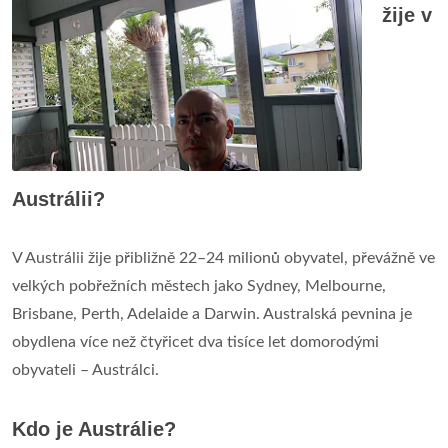
žije v
Austrálii?
V Austrálii žije přibližně 22–24 milionů obyvatel, převážně ve
velkých pobřežních městech jako Sydney, Melbourne,
Brisbane, Perth, Adelaide a Darwin. Australská pevnina je
obydlena více než čtyřicet dva tisíce let domorodými
obyvateli – Austrálci.
Kdo je Austrálie?