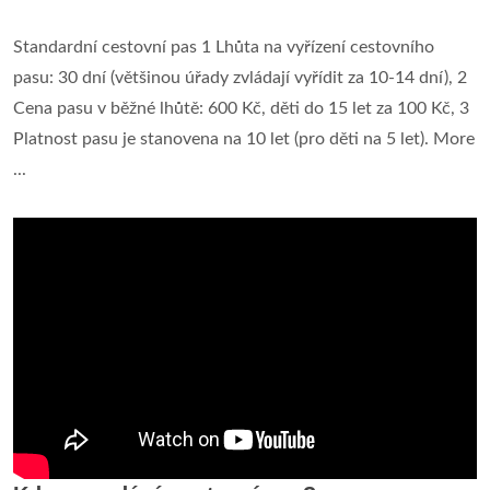
Standardní cestovní pas 1 Lhůta na vyřízení cestovního
pasu: 30 dní (většinou úřady zvládají vyřídit za 10-14 dní), 2
Cena pasu v běžné lhůtě: 600 Kč, děti do 15 let za 100 Kč, 3
Platnost pasu je stanovena na 10 let (pro děti na 5 let). More
...