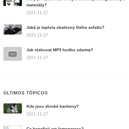
materiály?
2021-11-27
Jaká je teplota obalovny litého asfaltu?
2021-11-27
Jak stahovat MP3 hudbu zdarma?
2021-11-27
ÚLTIMOS TÓPICOS
Kde jsou divoké kacheny?
2021-11-27
Ce beneficii are lemongrass?