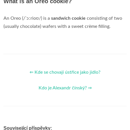
What is an Oreo cookie?
An Oreo (/ˈɔːrioʊ/) is a
sandwich cookie
consisting of two
(usually chocolate) wafers with a sweet crème filling.
⇐ Kde se chovají ústřice jako jídlo?
Kdo je Alexandr čínský? ⇒
Související příspěvky: