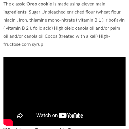
The classic
Oreo
cookie
is made using eleven main
ingredients
: Sugar Unbleached enriched flour (wheat flour,
niacin , iron, thiamine mono-nitrate ( vitamin B 1 ), riboflavin
( vitamin B 2 ), folic acid) High oleic canola oil and/or palm
oil and/or canola oil Cocoa (treated with alkali) High-
fructose corn syrup