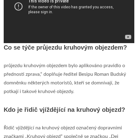
Co se týče průjezdu kruhovým objezdem?
průjezdu kruhovým objezdem bylo aplikováno pravidlo o
přednosti zprava,“ doplňuje ředitel Besipu Roman Budský
domněnku některých motoristů, kteří se domnívají, že
potkají i takové kruhové objezdy.
Kdo je řidič vjíždějící na kruhový objezd?
Řidič vjíždějící na kruhový objezd označený dopravními
značkami „Kruhový objezd“ společně se značkou „Dej