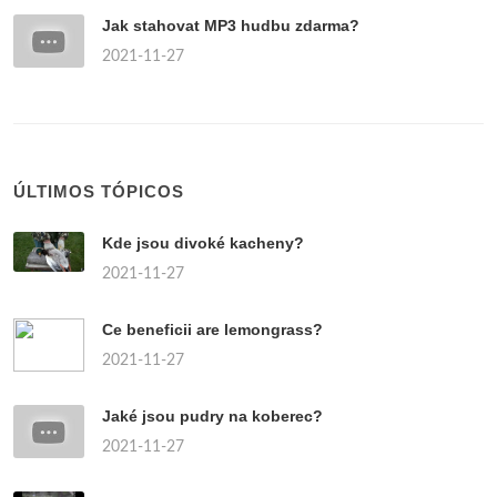
Jak stahovat MP3 hudbu zdarma?
2021-11-27
ÚLTIMOS TÓPICOS
Kde jsou divoké kacheny?
2021-11-27
Ce beneficii are lemongrass?
2021-11-27
Jaké jsou pudry na koberec?
2021-11-27