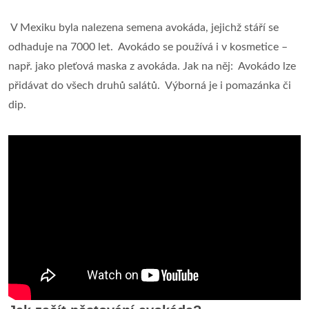
­ V Mexiku byla nalezena semena avokáda, jejichž stáří se
odhaduje na 7000 let. ­ Avokádo se používá i v kosmetice –
např. jako pleťová maska z avokáda. Jak na něj: ­ Avokádo lze
přidávat do všech druhů salátů. ­ Výborná je i pomazánka či
dip.