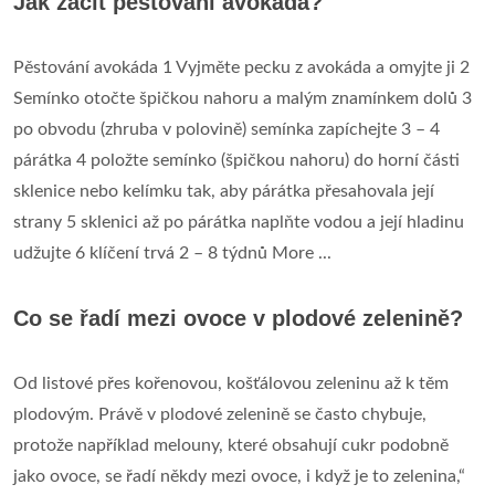
Jak začít pěstování avokáda?
Pěstování avokáda 1 Vyjměte pecku z avokáda a omyjte ji 2
Semínko otočte špičkou nahoru a malým znamínkem dolů 3
po obvodu (zhruba v polovině) semínka zapíchejte 3 – 4
párátka 4 položte semínko (špičkou nahoru) do horní části
sklenice nebo kelímku tak, aby párátka přesahovala její
strany 5 sklenici až po párátka naplňte vodou a její hladinu
udžujte 6 klíčení trvá 2 – 8 týdnů More ...
Co se řadí mezi ovoce v plodové zelenině?
Od listové přes kořenovou, košťálovou zeleninu až k těm
plodovým. Právě v plodové zelenině se často chybuje,
protože například melouny, které obsahují cukr podobně
jako ovoce, se řadí někdy mezi ovoce, i když je to zelenina,“