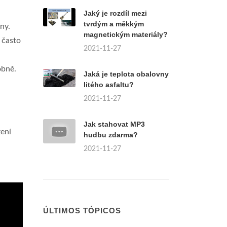
Jaký je rozdíl mezi
tvrdým a měkkým
ny.
magnetickým materiály?
 často
2021-11-27
obně.
Jaká je teplota obalovny
litého asfaltu?
2021-11-27
Jak stahovat MP3
ení
hudbu zdarma?
2021-11-27
ÚLTIMOS TÓPICOS