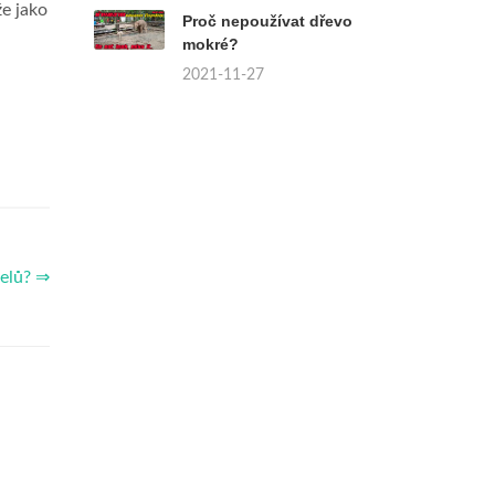
že jako
Proč nepoužívat dřevo
mokré?
.
2021-11-27
nelů? ⇒