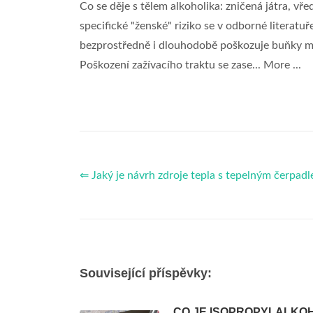
Co se děje s tělem alkoholika: zničená játra, vř
specifické "ženské" riziko se v odborné literatuř
bezprostředně i dlouhodobě poškozuje buňky mozk
Poškození zažívacího traktu se zase... More ...
⇐ Jaký je návrh zdroje tepla s tepelným čerpad
Související příspěvky:
CO JE ISOPROPYLALKO