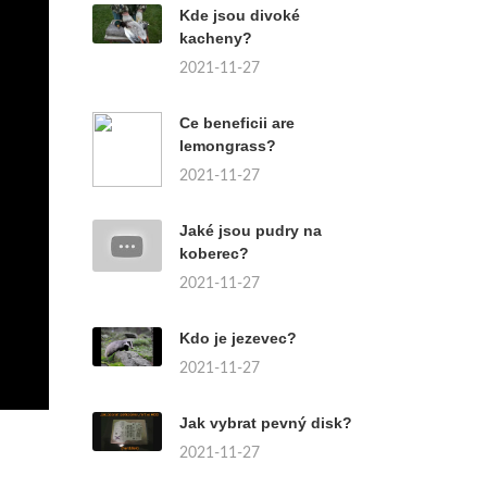
Kde jsou divoké
kacheny?
2021-11-27
Ce beneficii are
lemongrass?
2021-11-27
Jaké jsou pudry na
koberec?
2021-11-27
Kdo je jezevec?
2021-11-27
Jak vybrat pevný disk?
2021-11-27