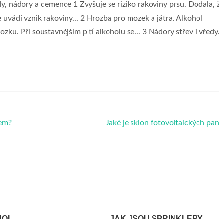
edy, nádory a demence 1 Zvyšuje se riziko rakoviny prsu. Dodala, 
e uvádí vznik rakoviny... 2 Hrozba pro mozek a játra. Alkohol
u. Při soustavnějším pití alkoholu se... 3 Nádory střev i vředy
lem?
Jaké je sklon fotovoltaických pa
HOL
JAK JSOU SPRINKLERY