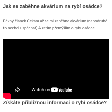
Jak se zaběhne akvárium na rybí osádce?
Pěkný článek.Čekám až se mi zaběhne akvárium (napodruhé
to nechci uspěchat).A zatím přemýšlím o rybí osádce.
Získáte přibližnou informaci o rybí osádce?