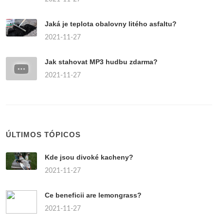
Jaká je teplota obalovny litého asfaltu?
2021-11-27
Jak stahovat MP3 hudbu zdarma?
2021-11-27
ÚLTIMOS TÓPICOS
Kde jsou divoké kacheny?
2021-11-27
Ce beneficii are lemongrass?
2021-11-27