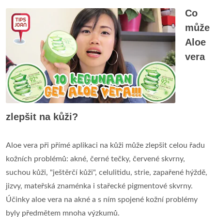
Co
může
Aloe
vera
zlepšit na kůži?
Aloe vera při přímé aplikaci na kůži může zlepšit celou řadu
kožních problémů: akné, černé tečky, červené skvrny,
suchou kůži, "ještěrčí kůži", celulitidu, strie, zapařené hýždě,
jizvy, mateřská znaménka i stařecké pigmentové skvrny.
Účinky aloe vera na akné a s ním spojené kožní problémy
byly předmětem mnoha výzkumů.