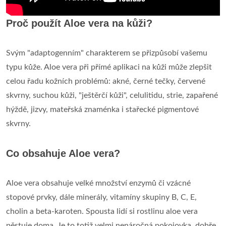
Proč použít Aloe vera na kůži?
Svým "adaptogenním" charakterem se přizpůsobí vašemu
typu kůže. Aloe vera při přímé aplikaci na kůži může zlepšit
celou řadu kožních problémů: akné, černé tečky, červené
skvrny, suchou kůži, "ještěrčí kůži", celulitidu, strie, zapařené
hýždě, jizvy, mateřská znaménka i stařecké pigmentové
skvrny.
Co obsahuje Aloe vera?
Aloe vera obsahuje velké množství enzymů či vzácné
stopové prvky, dále minerály, vitamíny skupiny B, C, E,
cholin a beta-karoten. Spousta lidí si rostlinu aloe vera
pěstuje doma. Je to totiž velmi nenáročná pokojovka, dobře