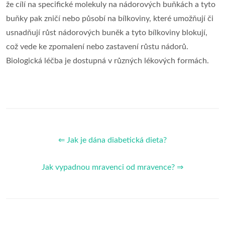
že cílí na specifické molekuly na nádorových buňkách a tyto
buňky pak zničí nebo působí na bílkoviny, které umožňují či
usnadňují růst nádorových buněk a tyto bílkoviny blokují,
což vede ke zpomalení nebo zastavení růstu nádorů.
Biologická léčba je dostupná v různých lékových formách.
⇐ Jak je dána diabetická dieta?
Jak vypadnou mravenci od mravence? ⇒