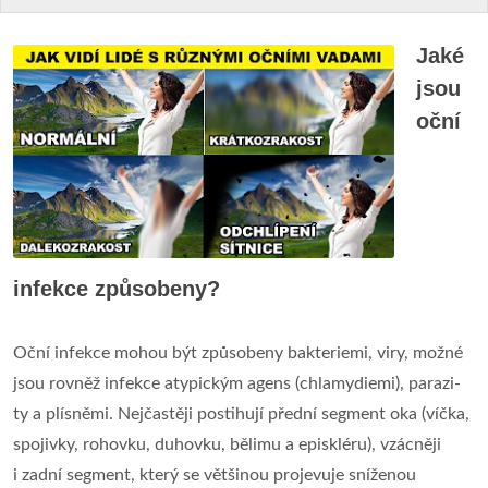
Jaké
jsou
oční
infekce způsobeny?
Oční infekce mohou být způsobeny bakteriemi, viry, možné
jsou rovněž infekce atypickým agens (chlamydiemi), parazi-
ty a plísněmi. Nejčastěji postihují přední segment oka (víčka,
spojivky, rohovku, duhovku, bělimu a episkléru), vzácněji
i zadní segment, který se většinou projevuje sníženou