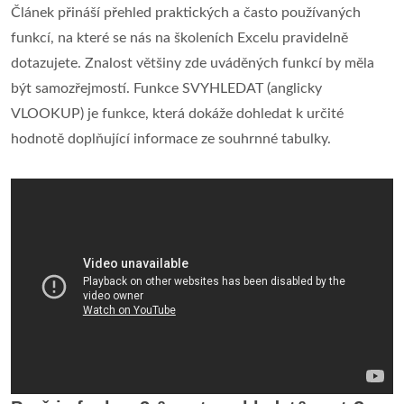
Článek přináší přehled praktických a často používaných
funkcí, na které se nás na školeních Excelu pravidelně
dotazujete. Znalost většiny zde uváděných funkcí by měla
být samozřejmostí. Funkce SVYHLEDAT (anglicky
VLOOKUP) je funkce, která dokáže dohledat k určité
hodnotě doplňující informace ze souhrnné tabulky.