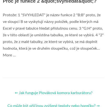
Proč je funkce 2 &quot;svyhledat&quot;?
Protože: 1 "SVYHLEDAT" je název funkce 2 "B:B" proto, že
ve sloupci B se vyskytují názvy položek, podle kterých má
Excel v pravé tabulce hledat příslušnou cenu. 3 "G:H" proto,
že v této oblasti je umístěna tabulka, ze které se vybírá. 4 "2"
proto, že z malé tabulky, ze které se vybírá, se má doplnit
hodnota, která je ve druhém sloupečku, což je sloupeček...
More ...
⇐ Jak funguje Plováková komora karburátoru?
Co může být příčinou zvýšené teploty nebo horečky? ⇒