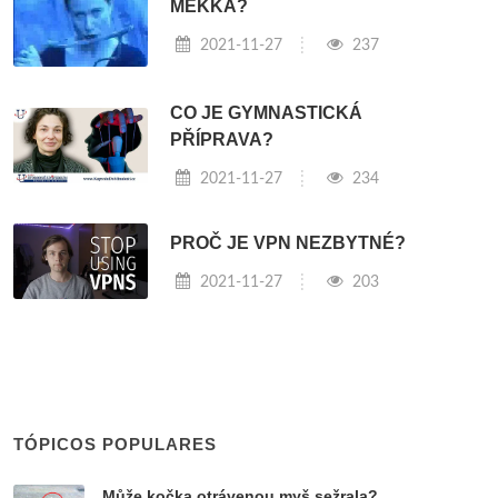
MĚKKÁ?
2021-11-27
237
CO JE GYMNASTICKÁ
PŘÍPRAVA?
2021-11-27
234
PROČ JE VPN NEZBYTNÉ?
2021-11-27
203
TÓPICOS POPULARES
Může kočka otrávenou myš sežrala?