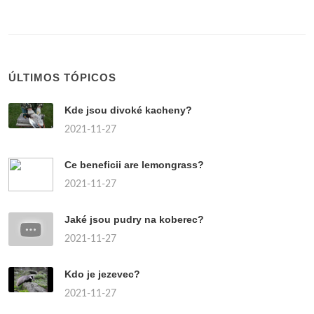
ÚLTIMOS TÓPICOS
Kde jsou divoké kacheny?
2021-11-27
Ce beneficii are lemongrass?
2021-11-27
Jaké jsou pudry na koberec?
2021-11-27
Kdo je jezevec?
2021-11-27