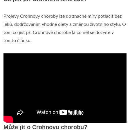
Projevy Crohnovy choroby lze do značné míry potlačit bez
léků, dodržováním vhodné diety a změnou životního stylu. O
tom co jíst při Crohnově chorobě (a co ne) se dozvíte v
tomto článku.
Může jít o Crohnovu chorobu?