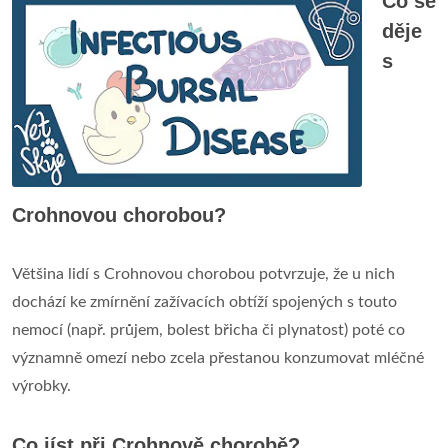
Co se
děje
s
Crohnovou chorobou?
Většina lidí s Crohnovou chorobou potvrzuje, že u nich
dochází ke zmírnění zažívacích obtíží spojených s touto
nemocí (např. průjem, bolest břicha či plynatost) poté co
významně omezí nebo zcela přestanou konzumovat mléčné
výrobky.
Co jíst při Crohnově chorobě?