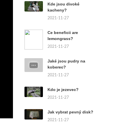
Kde jsou divoké
kacheny?
2021-11-27
Ce beneficii are
lemongrass?
2021-11-27
Jaké jsou pudry na
koberec?
2021-11-27
Kdo je jezevec?
2021-11-27
Jak vybrat pevný disk?
2021-11-27