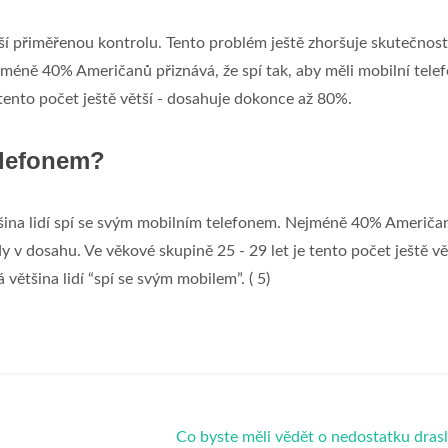
aší přiměřenou kontrolu. Tento problém ještě zhoršuje skutečnost
jméně 40% Američanů přiznává, že spí tak, aby měli mobilní tele
 tento počet ještě větší - dosahuje dokonce až 80%.
elefonem?
tšina lidí spí se svým mobilním telefonem. Nejméně 40% Američa
dy v dosahu. Ve věkové skupině 25 - 29 let je tento počet ještě vě
ětšina lidí “spí se svým mobilem”. ( 5)
Co byste měli vědět o nedostatku dras