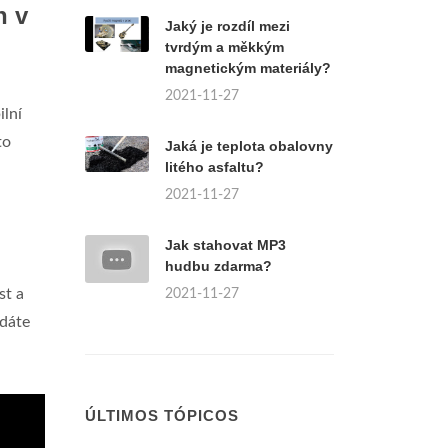
n v
Jaký je rozdíl mezi
tvrdým a měkkým
magnetickým materiály?
2021-11-27
ilní
to
Jaká je teplota obalovny
litého asfaltu?
2021-11-27
Jak stahovat MP3
hudbu zdarma?
st a
2021-11-27
 dáte
ÚLTIMOS TÓPICOS