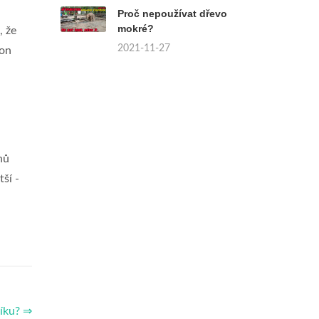
Proč nepoužívat dřevo
mokré?
, že
2021-11-27
fon
nů
tší -
líku? ⇒