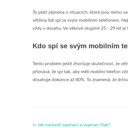
To platí zejména o situacích, které jsou mimo v
většina lidí spí se svým mobilním telefonem. Ne
vždy v dosahu. Ve věkové skupině 25 - 29 let je
Kdo spí se svým mobilním t
Tento problém ještě zhoršuje skutečnost, že vě
přiznává, že spí tak, aby měli mobilní telefon vž
dosahuje dokonce až 80%. To znamená, že drtivá v
⇐ Jak nastavit zapínací a vypínací tlak?