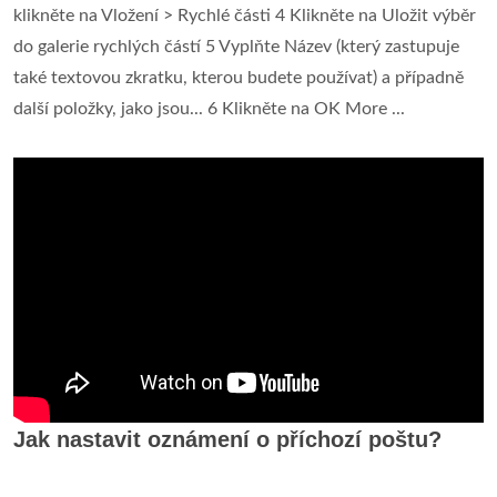
klikněte na Vložení > Rychlé části 4 Klikněte na Uložit výběr
do galerie rychlých částí 5 Vyplňte Název (který zastupuje
také textovou zkratku, kterou budete používat) a případně
další položky, jako jsou... 6 Klikněte na OK More ...
Jak nastavit oznámení o příchozí poštu?