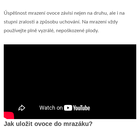
Úspěšnost mrazení ovoce závisí nejen na druhu, ale i na
stupni zralosti a způsobu uchování. Na mrazení vždy
používejte plně vyzrálé, nepoškozené plody.
Jak uložit ovoce do mrazáku?