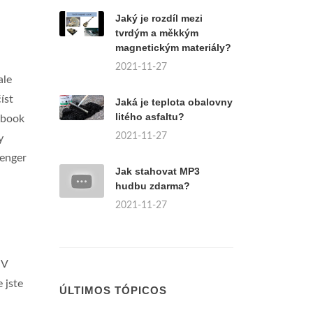
Jaký je rozdíl mezi
tvrdým a měkkým
magnetickým materiály?
2021-11-27
ale
íst
Jaká je teplota obalovny
litého asfaltu?
ebook
2021-11-27
y
enger
Jak stahovat MP3
hudbu zdarma?
2021-11-27
 V
 jste
ÚLTIMOS TÓPICOS