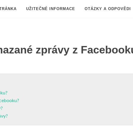
TRÁNKA
UŽITEČNÉ INFORMACE
OTÁZKY A ODPOVĚDI
azané zprávy z Facebook
oku?
Facebooku?
y?
ávy?