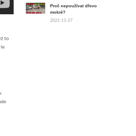
Proč nepoužívat dřevo
mokré?
2021-11-27
yž to
rie
k
ude