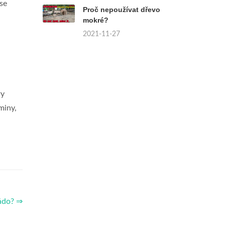
 se
Proč nepoužívat dřevo
mokré?
2021-11-27
ry
miny,
ádo? ⇒