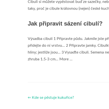
Cibuli si můžete vypěstovat buď ze sazečky, neb
taky, proč je cibule královnou (nejen) české kuc
Jak připravit sázení cibulí?
Výsadba cibulí 1 Připravte půdu. Jakmile jste p
přidejte do ní vrstvu... 2 Připravte jamky. Cibul
hlíny; jestliže jsou... 3 Vysaďte cibuli. Semena 
zhruba 1.5-3 cm... More ...
⇐ Kde se pěstuje kukuřice?