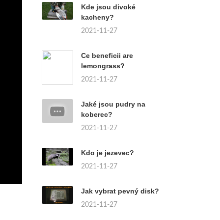
Kde jsou divoké
kacheny?
2021-11-27
Ce beneficii are
lemongrass?
2021-11-27
Jaké jsou pudry na
koberec?
2021-11-27
Kdo je jezevec?
2021-11-27
Jak vybrat pevný disk?
2021-11-27