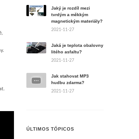
Jaký je rozdíl mezi
tvrdým a měkkým
magnetickým materiály?
2021-11-27
ě,
Jaká je teplota obalovny
y.
litého asfaltu?
2021-11-27
Jak stahovat MP3
hudbu zdarma?
at.
2021-11-27
ÚLTIMOS TÓPICOS