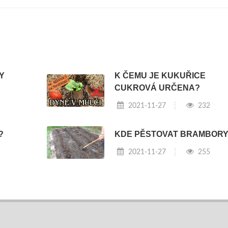
Y
K ČEMU JE KUKUŘICE
CUKROVÁ URČENA?
2021-11-27
232
KDE PĚSTOVAT BRAMBOR
?
2021-11-27
255