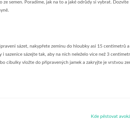
o ze semen. Poradíme, jak na to a jaké odrůdy si vybrat. Dozvíte
hyně.
řipraveni sázet, nakypřete zeminu do hloubky asi 15 centimetrů a
ky i sazenice sázejte tak, aby na nich neleželo více než 3 centimet
nebo cibulky vložte do připravených jamek a zakryjte je vrstvou ze
Kde pěstovat avok