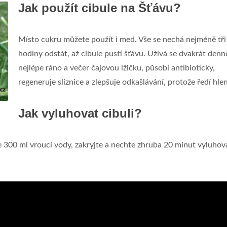
Jak použít cibule na Šťávu?
Místo cukru můžete použít i med. Vše se nechá nejméně tři
hodiny odstát, až cibule pustí šťávu. Užívá se dvakrát denn
nejlépe ráno a večer čajovou lžičku, působí antibioticky,
regeneruje sliznice a zlepšuje odkašlávání, protože ředí hlen
Jak vyluhovat cibuli?
jte 300 ml vroucí vody, zakryjte a nechte zhruba 20 minut vyluhov