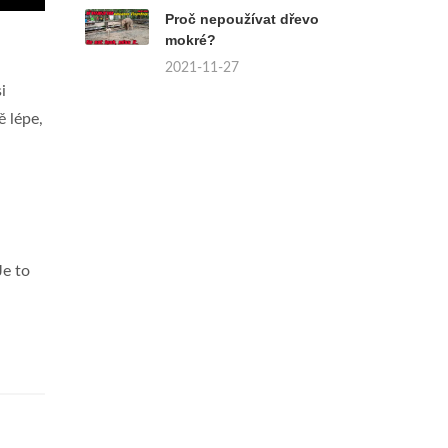
Proč nepoužívat dřevo
mokré?
2021-11-27
i
ě lépe,
Je to