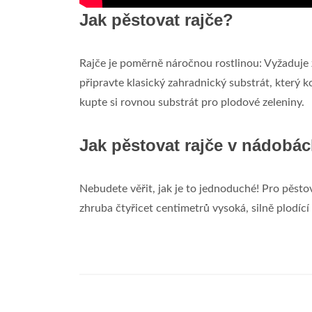
Jak pěstovat rajče?
Rajče je poměrně náročnou rostlinou: Vyžaduje
připravte klasický zahradnický substrát, který
kupte si rovnou substrát pro plodové zeleniny.
Jak pěstovat rajče v nádobá
Nebudete věřit, jak je to jednoduché! Pro pěstov
zhruba čtyřicet centimetrů vysoká, silně plodící