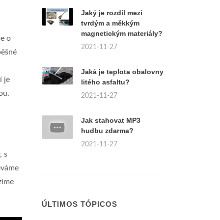
Jaký je rozdíl mezi
tvrdým a měkkým
magnetickým materiály?
se o
2021-11-27
pěšné
Jaká je teplota obalovny
 je
litého asfaltu?
ou.
2021-11-27
Jak stahovat MP3
hudbu zdarma?
2021-11-27
, s
léváme
ízíme
ÚLTIMOS TÓPICOS