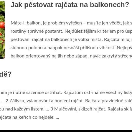
Jak pěstovat rajčata na balkonech?
Máte-li balkon, je problém vyřešen – musíte jen vědět, jak 
rostliny správně postarat. Nejdůležitějším kritériem pro ús
pěstování rajčat na balkonech je volba místa. Rajčata milují
slunnou polohu a naopak nesnáší přílišnou vlhkost. Nejlepší
balkon orientovaný na jih nebo západ, navíc zakrytý střech
adě?
ním je nutné sazenice ostříhat. Rajčatům ostřiháme všechny listy
.. 2 Zálivka, vylamování a hnojení rajčat. Rajčata pravidelně za
 nad každým listem. ... 3 Mulčování, sklizeň rajčat. Rajčata skl
ata na keřích co nejdéle. ...