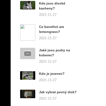
Kde jsou divoké
kacheny?
2021-11-27
Ce beneficii are
lemongrass?
2021-11-27
Jaké jsou pudry na
koberec?
2021-11-27
Kdo je jezevec?
2021-11-27
Jak vybrat pevný disk?
2021-11-27