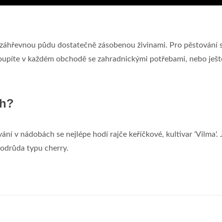
 záhřevnou půdu dostatečně zásobenou živinami. Pro pěstování s
 koupíte v každém obchodě se zahradnickými potřebami, nebo ješt
ch?
ání v nádobách se nejlépe hodí rajče keříčkové, kultivar 'Vilma'. 
 odrůda typu cherry.