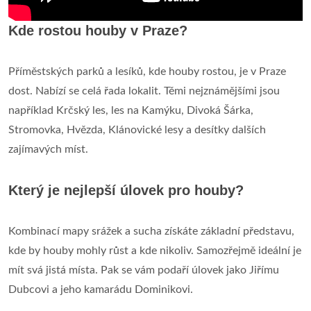
Kde rostou houby v Praze?
Příměstských parků a lesíků, kde houby rostou, je v Praze
dost. Nabízí se celá řada lokalit. Těmi nejznámějšími jsou
například Krčský les, les na Kamýku, Divoká Šárka,
Stromovka, Hvězda, Klánovické lesy a desítky dalších
zajímavých míst.
Který je nejlepší úlovek pro houby?
Kombinací mapy srážek a sucha získáte základní představu,
kde by houby mohly růst a kde nikoliv. Samozřejmě ideální je
mít svá jistá místa. Pak se vám podaří úlovek jako Jiřímu
Dubcovi a jeho kamarádu Dominikovi.