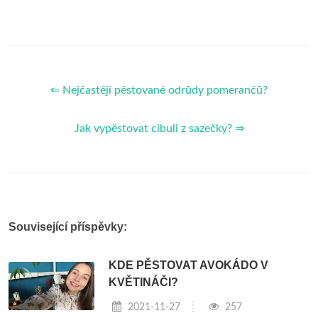
⇐ Nejčastěji pěstované odrůdy pomerančů?
Jak vypěstovat cibuli z sazečky? ⇒
Související příspěvky:
KDE PĚSTOVAT AVOKÁDO V
KVĚTINÁČI?
2021-11-27
257