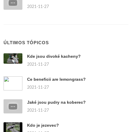
2021-11-27
ÚLTIMOS TÓPICOS
Kde jsou divoké kacheny?
2021-11-27
Ce beneficii are lemongrass?
2021-11-27
Jaké jsou pudry na koberec?
2021-11-27
Kdo je jezevec?