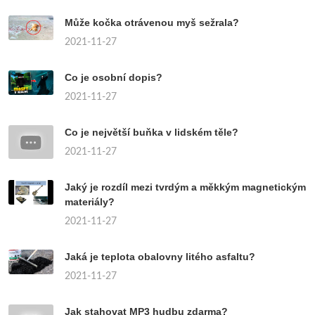
Může kočka otrávenou myš sežrala?
2021-11-27
Co je osobní dopis?
2021-11-27
Co je největší buňka v lidském těle?
2021-11-27
Jaký je rozdíl mezi tvrdým a měkkým magnetickým
materiály?
2021-11-27
Jaká je teplota obalovny litého asfaltu?
2021-11-27
Jak stahovat MP3 hudbu zdarma?