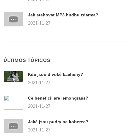
Jak stahovat MP3 hudbu zdarma?
2021-11-27
ÚLTIMOS TÓPICOS
Kde jsou divoké kacheny?
2021-11-27
Ce beneficii are lemongrass?
2021-11-27
Jaké jsou pudry na koberec?
2021-11-27