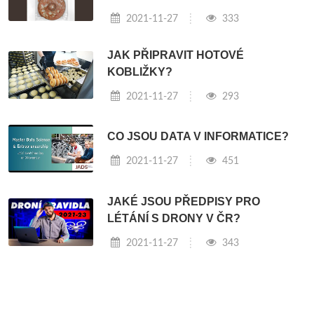
2021-11-27
333
JAK PŘIPRAVIT HOTOVÉ
KOBLIŽKY?
2021-11-27
293
CO JSOU DATA V INFORMATICE?
2021-11-27
451
JAKÉ JSOU PŘEDPISY PRO
LÉTÁNÍ S DRONY V ČR?
2021-11-27
343