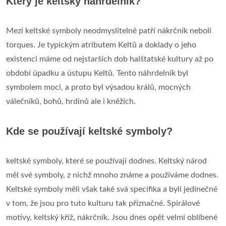
Který je keltský náhrdelník?
Mezi keltské symboly neodmyslitelně patří nákrčník neboli
torques. Je typickým atributem Keltů a doklady o jeho
existenci máme od nejstarších dob halštatské kultury až po
období úpadku a ústupu Keltů. Tento náhrdelník byl
symbolem moci, a proto byl výsadou králů, mocných
válečníků, bohů, hrdinů ale i kněžích.
Kde se používají keltské symboly?
keltské symboly, které se používají dodnes. Keltský národ
měl své symboly, z nichž mnoho známe a používáme dodnes.
Keltské symboly měli však také svá specifika a byli jedinečné
v tom, že jsou pro tuto kulturu tak příznačné. Spirálové
motivy, keltský kříž, nákrčník. Jsou dnes opět velmi oblíbené