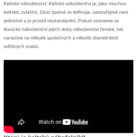
Keltské náboženství: Keltské náboženství je, jako všechno
keltské, zvláštní. Dost špatně se definuje, samozřejmě není
jednotné a je prostě nestandardní. Pokud vezmeme za
klasické náboženství jejich doby náboženství římské, tak
narazíme na několik společných a několik diametrálně
odlišných znaků.