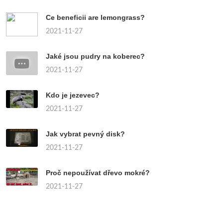
Ce beneficii are lemongrass?
2021-11-27
Jaké jsou pudry na koberec?
2021-11-27
Kdo je jezevec?
2021-11-27
Jak vybrat pevný disk?
2021-11-27
Proč nepoužívat dřevo mokré?
2021-11-27