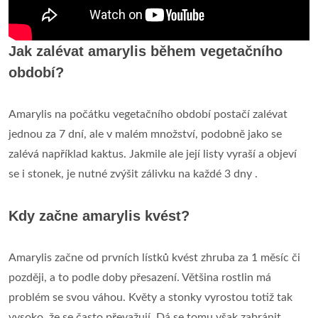
Jak zalévat amarylis během vegetačního
období?
Amarylis na počátku vegetačního období postačí zalévat
jednou za 7 dní, ale v malém množství, podobně jako se
zalévá například kaktus. Jakmile ale její listy vyraší a objeví
se i stonek, je nutné zvýšit zálivku na každé 3 dny .
Kdy začne amarylis kvést?
Amarylis začne od prvních lístků kvést zhruba za 1 měsíc či
později, a to podle doby přesazení. Většina rostlin má
problém se svou váhou. Květy a stonky vyrostou totiž tak
vysoko, že se často převažují. Dá se tomu však zabránit