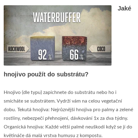
Jaké
hnojivo použít do substrátu?
Hnojivo (dle typu) zapíchnete do substrátu nebo ho i
smícháte se substrátem. Vydrží vám na celou vegetační
dobu. Tekutá hnojiva: Nejrůznější hnojiva pro palmy a zelené
rostliny, nebezpečí přehnojení, dávkování 1x za dva týdny.
Organická hnojiva: Každé větší palmě neuškodí když se jí do
květináče dá malá vrstva humusu z kompostu.