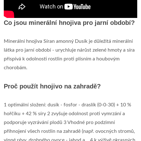
Co jsou minerální hnojiva pro jarní období?
Minerální hnojiva Síran amonný Dusík je důležitá minerální
látka pro jarní období - urychluje nárůst zelené hmoty a síra
přispívá k odolnosti rostlin proti plísním a houbovým
chorobám.
Proč použít hnojivo na zahradě?
1 optimální složení: dusík - fosfor - draslík (0-0-30) + 10 %
hořčíku + 42 % síry 2 zvyšuje odolnost proti vymrzání a
podporuje vyzrávání plodů 3 Vhodné pro podzimní
přihnojení všech rostlin na zahradě (např. ovocných stromů,
vinné révy, drobného ovoce - jahod a... 4 k výživě okrasných