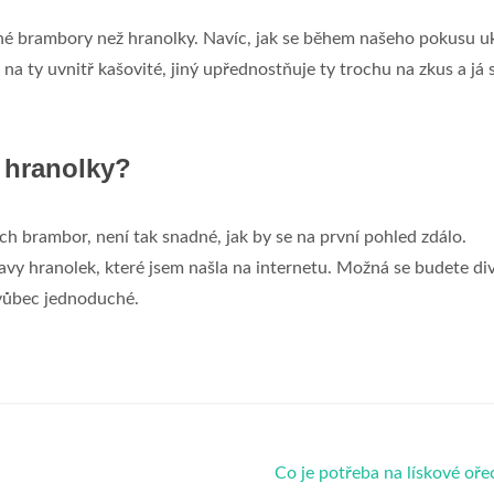
ené brambory než hranolky. Navíc, jak se během našeho pokusu u
na ty uvnitř kašovité, jiný upřednostňuje ty trochu na zkus a já s
 hranolky?
h brambor, není tak snadné, jak by se na první pohled zdálo.
y hranolek, které jsem našla na internetu. Možná se budete divi
 vůbec jednoduché.
Co je potřeba na lískové oř