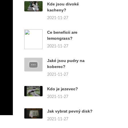
Kde jsou divoké
kacheny?
2021-11-27
Ce beneficii are
lemongrass?
2021-11-27
Jaké jsou pudry na
koberec?
2021-11-27
Kdo je jezevec?
2021-11-27
Jak vybrat pevný disk?
2021-11-27