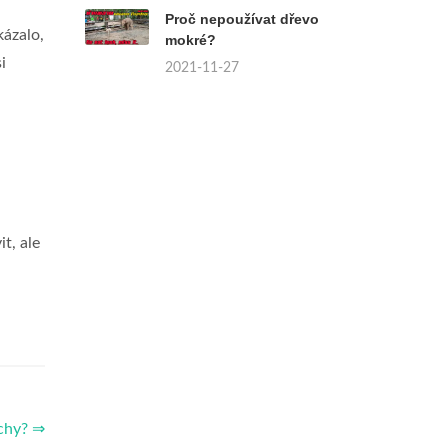
Proč nepoužívat dřevo
kázalo,
mokré?
i
2021-11-27
t, ale
echy? ⇒