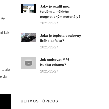
Jaký je rozdíl mezi
tvrdým a měkkým
magnetickým materiály?
 že
2021-11-27
ní tak
Jaká je teplota obalovny
litého asfaltu?
2021-11-27
Jak stahovat MP3
hudbu zdarma?
t, ale
2021-11-27
je do
ÚLTIMOS TÓPICOS