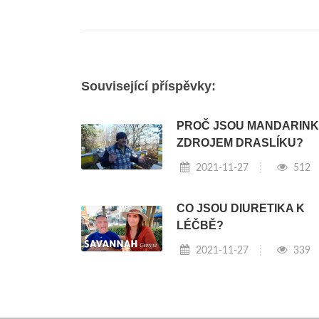
Související příspěvky:
PROČ JSOU MANDARIN
ZDROJEM DRASLÍKU?
2021-11-27
512
CO JSOU DIURETIKA K
LÉČBĚ?
2021-11-27
339