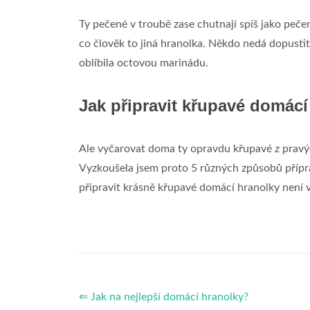
Ty pečené v troubě zase chutnají spíš jako peč
co člověk to jiná hranolka. Někdo nedá dopustit 
oblíbila octovou marinádu.
Jak připravit křupavé domácí
Ale vyčarovat doma ty opravdu křupavé z pravýc
Vyzkoušela jsem proto 5 různých způsobů příprav
připravit krásně křupavé domácí hranolky není
⇐ Jak na nejlepší domácí hranolky?