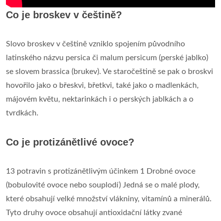
Co je broskev v češtině?
Slovo broskev v češtině vzniklo spojením původního
latinského názvu persica či malum persicum (perské jablko)
se slovem brassica (brukev). Ve staročeštině se pak o broskvi
hovořilo jako o břeskvi, břetkvi, také jako o madlenkách,
májovém květu, nektarinkách i o perských jablkách a o
tvrdkách.
Co je protizánětlivé ovoce?
13 potravin s protizánětlivým účinkem 1 Drobné ovoce
(bobulovité ovoce nebo souplodí) Jedná se o malé plody,
které obsahují velké množství vlákniny, vitamínů a minerálů.
Tyto druhy ovoce obsahují antioxidační látky zvané