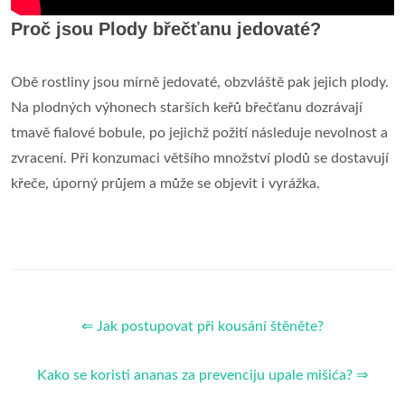
Proč jsou Plody břečťanu jedovaté?
Obě rostliny jsou mírně jedovaté, obzvláště pak jejich plody.
Na plodných výhonech starších keřů břečťanu dozrávají
tmavě fialové bobule, po jejichž požití následuje nevolnost a
zvracení. Při konzumaci většího množství plodů se dostavují
křeče, úporný průjem a může se objevit i vyrážka.
⇐ Jak postupovat při kousání štěněte?
Kako se koristi ananas za prevenciju upale mišića? ⇒