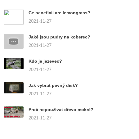
Ce beneficii are lemongrass?
2021-11-27
Jaké jsou pudry na koberec?
2021-11-27
Kdo je jezevec?
2021-11-27
Jak vybrat pevný disk?
2021-11-27
Proč nepoužívat dřevo mokré?
2021-11-27