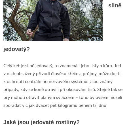
silně
jedovatý?
Celý keř je silně jedovatý, to znamená i jeho listy a kůra. Jed
v nich obsažený přivodí člověku křeče a průjmy, může dojít i
k ochrnutí centrálního nervového systému. Jsou známy
případy, kdy se koně otrávili při okusování tisů. Stejně tak se
prý mohou otrávit planým svlačcem – toho by ovšem museli
spořádat víc jak dvacet pět kilogramů během tří dnů
Jaké jsou jedovaté rostliny?