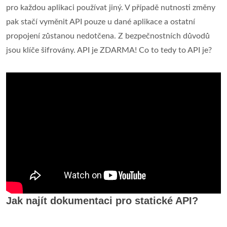
pro každou aplikaci používat jiný. V případě nutnosti změny
pak stačí vyměnit API pouze u dané aplikace a ostatní
propojení zůstanou nedotčena. Z bezpečnostních důvodů
jsou klíče šifrovány. API je ZDARMA! Co to tedy to API je?
Jak najít dokumentaci pro statické API?