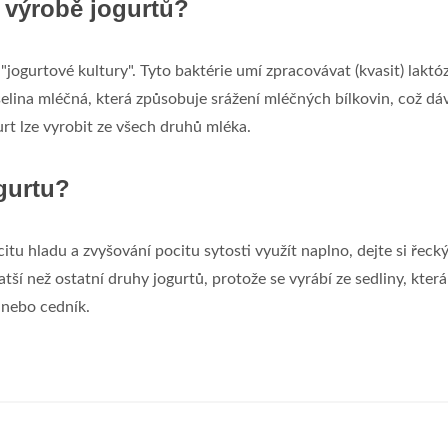
 výrobě jogurtů?
"jogurtové kultury". Tyto baktérie umí zpracovávat (kvasit) laktó
elina mléčná, která způsobuje srážení mléčných bílkovin, což dá
urt lze vyrobit ze všech druhů mléka.
gurtu?
tu hladu a zvyšování pocitu sytosti využít naplno, dejte si řeck
tší než ostatní druhy jogurtů, protože se vyrábí ze sedliny, která
 nebo cedník.