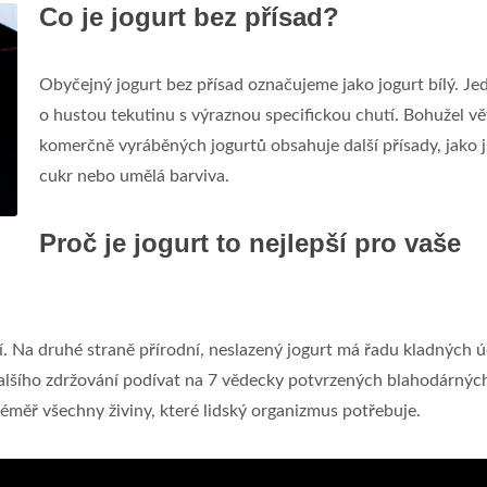
Co je jogurt bez přísad?
Obyčejný jogurt bez přísad označujeme jako jogurt bílý. Je
o hustou tekutinu s výraznou specifickou chutí. Bohužel vě
komerčně vyráběných jogurtů obsahuje další přísady, jako 
cukr nebo umělá barviva.
Proč je jogurt to nejlepší pro vaše
ší. Na druhé straně přírodní, neslazený jogurt má řadu kladných 
dalšího zdržování podívat na 7 vědecky potvrzených blahodárnýc
téměř všechny živiny, které lidský organizmus potřebuje.