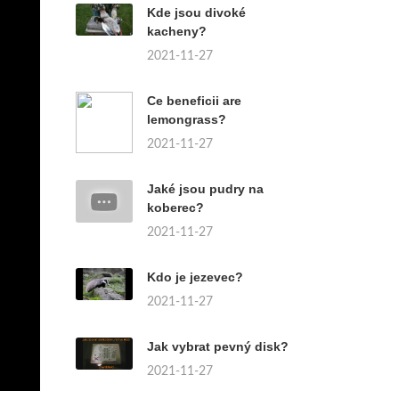
Kde jsou divoké
kacheny?
2021-11-27
Ce beneficii are
lemongrass?
2021-11-27
Jaké jsou pudry na
koberec?
2021-11-27
Kdo je jezevec?
2021-11-27
Jak vybrat pevný disk?
2021-11-27