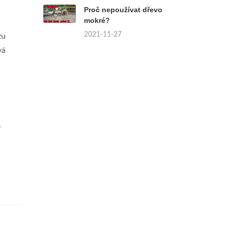
Proč nepoužívat dřevo
mokré?
2021-11-27
zu
vá
ý