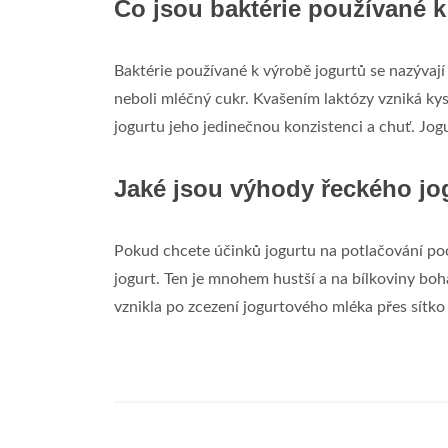
Co jsou baktérie používané k
Baktérie používané k výrobě jogurtů se nazývají 
neboli mléčný cukr. Kvašením laktózy vzniká kys
jogurtu jeho jedinečnou konzistenci a chuť. Jog
Jaké jsou výhody řeckého jo
Pokud chcete účinků jogurtu na potlačování poci
jogurt. Ten je mnohem hustší a na bílkoviny boha
vznikla po zcezení jogurtového mléka přes sítko