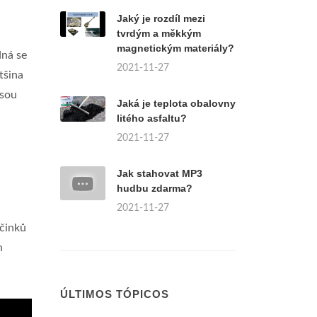
Jaký je rozdíl mezi
tvrdým a měkkým
magnetickým materiály?
dná se
2021-11-27
tšina
jsou
Jaká je teplota obalovny
litého asfaltu?
2021-11-27
Jak stahovat MP3
hudbu zdarma?
2021-11-27
účinků
h
ÚLTIMOS TÓPICOS