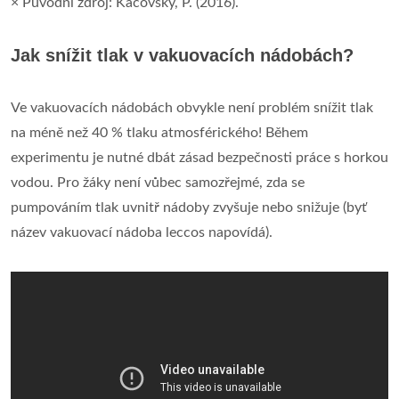
× Původní zdroj: Kácovský, P. (2016).
Jak snížit tlak v vakuovacích nádobách?
Ve vakuovacích nádobách obvykle není problém snížit tlak
na méně než 40 % tlaku atmosférického! Během
experimentu je nutné dbát zásad bezpečnosti práce s horkou
vodou. Pro žáky není vůbec samozřejmé, zda se
pumpováním tlak uvnitř nádoby zvyšuje nebo snižuje (byť
název vakuovací nádoba leccos napovídá).