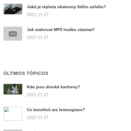
Jaká je teplota obalovny litého asfaltu?
2021-11-27
Jak stahovat MP3 hudbu zdarma?
2021-11-27
ÚLTIMOS TÓPICOS
Kde jsou divoké kacheny?
2021-11-27
Ce beneficii are lemongrass?
2021-11-27