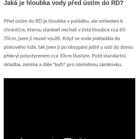
Jaká je hloubka vody před ústím do RD?
Před ústím do RD je hloubka v pořádku, ale vzhledem k
chráničce, kterou stavbaři nechali v jisté hloubce cca 65-
70cm, jsem ji musel využít. Když se voda pokladála do
pískového lože, tak jsem ji po obsypání ještě u ústí do domu
překryl polystyrenem cca 10cm tlustým. Poté standartní
skladba, zemina a dále "kufr" pro následnou zámkovku.