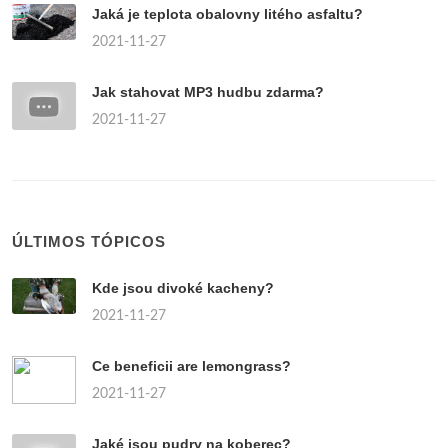
Jaká je teplota obalovny litého asfaltu?
2021-11-27
Jak stahovat MP3 hudbu zdarma?
2021-11-27
ÚLTIMOS TÓPICOS
Kde jsou divoké kacheny?
2021-11-27
Ce beneficii are lemongrass?
2021-11-27
Jaké jsou pudry na koberec?