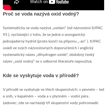
Proč se voda nazývá oxid vodný?
Systematicky se voda nazývá „oxidan“ (od názvosloví IUPAC
93 ), vycházející z toho, že se jedná o anorganický
jednojaderný hydrid (proto končí na příponu „-an“ ). IUPAC
uvádí ve svých názvoslovných doporučeních i anglický
systematický název „dihydrogen oxide“, obdobný český
název „oxid vodný“ se v odborné literatuře nepoužívá.
Kde se vyskytuje voda v přírodě?
V přírodě se vyskytuje ve třech skupenstvích: v pevném – led
a sníh, v kapalném – voda a v plynném – vodní pára .
Ledovec; zde se nacházejí tři skupenství vody pohromadě.