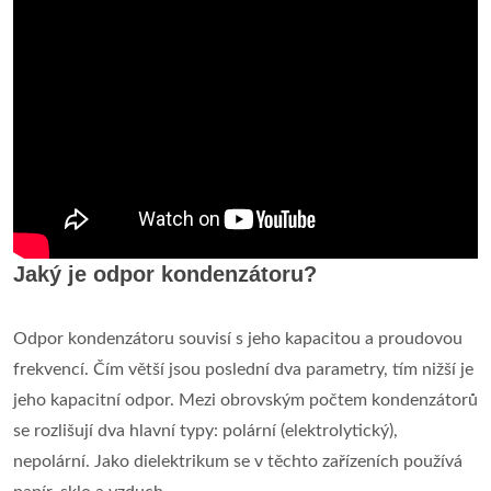
Jaký je odpor kondenzátoru?
Odpor kondenzátoru souvisí s jeho kapacitou a proudovou
frekvencí. Čím větší jsou poslední dva parametry, tím nižší je
jeho kapacitní odpor. Mezi obrovským počtem kondenzátorů
se rozlišují dva hlavní typy: polární (elektrolytický),
nepolární. Jako dielektrikum se v těchto zařízeních používá