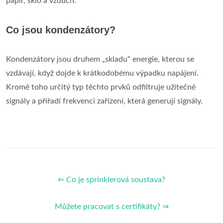
papír, sklo a vzduch.
Co jsou kondenzátory?
Kondenzátory jsou druhem „skladu“ energie, kterou se
vzdávají, když dojde k krátkodobému výpadku napájení.
Kromě toho určitý typ těchto prvků odfiltruje užitečné
signály a přiřadí frekvenci zařízení, která generují signály.
⇐ Co je sprinklerová soustava?
Můžete pracovat s certifikáty? ⇒