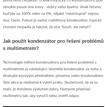
ponorného čerpadla? U elektrolytický ch kondenzátorů jsou
obvykle pouze dva stavy - dobrý nebo špatný. Jinak řečeno,
buď jde na 100% nebo na 0%, nějaké "mezistupně" nejsou
moc časté. Pokud je vadný rozběhový kondenzátor, typické
chování čerpadla je takové, že sice "bzučí, ale netočí".
Jak použít kondenzátor pro řešení problémů
s multimetrem?
Technologie měření kondenzátoru pro řešení problémů s
multimetrem je následující: Vezměte kondenzátor za nohy a
zkratujte kovovým předmětem, pinzetou nebo šroubovákem.
Tato akce je nezbytná k vybití prvku. Skutečnost, že se to
stalo, je doložena výskytem jiskry. Nastavte přepínač
multimetru tak, aby vytočil nebo změřil odpor.