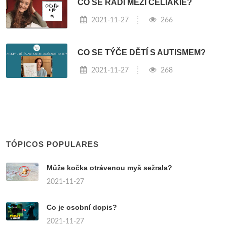
CO SE ŘADÍ MEZI CELIAKIE?
2021-11-27
266
CO SE TÝČE DĚTÍ S AUTISMEM?
2021-11-27
268
TÓPICOS POPULARES
Může kočka otrávenou myš sežrala?
2021-11-27
Co je osobní dopis?
2021-11-27