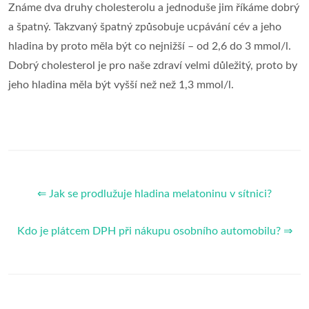
Známe dva druhy cholesterolu a jednoduše jim říkáme dobrý
a špatný. Takzvaný špatný způsobuje ucpávání cév a jeho
hladina by proto měla být co nejnižší – od 2,6 do 3 mmol/l.
Dobrý cholesterol je pro naše zdraví velmi důležitý, proto by
jeho hladina měla být vyšší než než 1,3 mmol/l.
⇐ Jak se prodlužuje hladina melatoninu v sítnici?
Kdo je plátcem DPH při nákupu osobního automobilu? ⇒