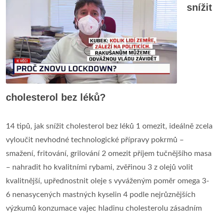
snížit
cholesterol bez léků?
14 tipů, jak snížit cholesterol bez léků 1 omezit, ideálně zcela
vyloučit nevhodné technologické přípravy pokrmů –
smažení, fritování, grilování 2 omezit příjem tučnějšího masa
– nahradit ho kvalitními rybami, zvěřinou 3 z olejů volit
kvalitnější, upřednostnit oleje s vyváženým poměr omega 3-
6 nenasycených mastných kyselin 4 podle nejrůznějších
výzkumů konzumace vajec hladinu cholesterolu zásadním