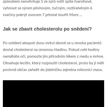
způsobem neovlivňuje 5 ze sýrů volit spíše tvarohové,
vyhnout se sýrem plísňovým, tučným, roztíratelným 6
svačiny pokrýt ovocem 7 přestat kouřit More ...
Jak se zbavit cholesterolu po snědení?
Po snědení alespoň dvou mrkví denně se u mnoha pacientů
dostal cholesterol na únosnou hladinu. Pokud celé hodiny
namáháte oči, pomozte jim přírodním lékem z medu a mrkve.
Obsahuje lecitin, který rozpouští cholesterol, proto by ji měli
povinně občas zařadit do jídelníčku zejména milovníci masa.