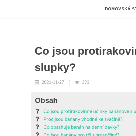
DOMOVSKÁ S
Co jsou protirakov
slupky?
2021-11-27
393
Obsah
Co jsou protirakovinné účinky banánové sl
Proč jsou banány vhodné ke svačině?
Co obsahuje banán na denní dávky?
Co jsou banány pro tělu prospěšné?