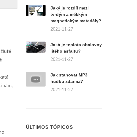
Jaký je rozdíl mezi
tvrdým a měkkým
magnetickým materiály?
2021-11-27
Jaká je teplota obalovny
litého asfaltu?
 žluté
2021-11-27
ch
Jak stahovat MP3
ekatá
hudbu zdarma?
tinám,
2021-11-27
ÚLTIMOS TÓPICOS
ého