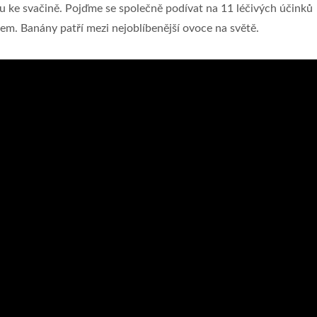
u ke svačině. Pojďme se společně podívat na 11 léčivých účinků
m. Banány patří mezi nejoblíbenější ovoce na světě.