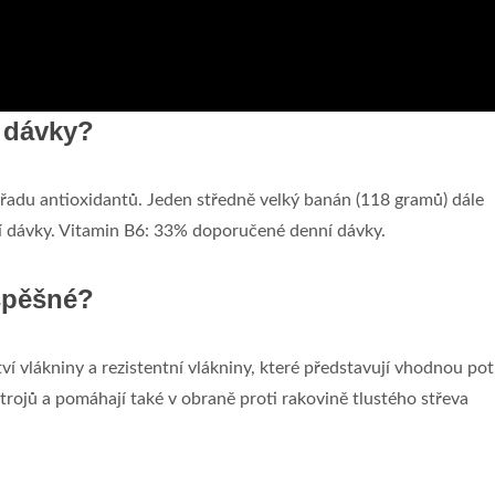
 dávky?
 řadu antioxidantů. Jeden středně velký banán (118 gramů) dále
ní dávky. Vitamin B6: 33% doporučené denní dávky.
spěšné?
í vlákniny a rezistentní vlákniny, které představují vhodnou po
ústrojů a pomáhají také v obraně proti rakovině tlustého střeva