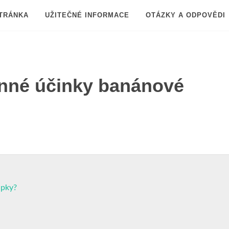
TRÁNKA
UŽITEČNÉ INFORMACE
OTÁZKY A ODPOVĚDI
inné účinky banánové
upky?