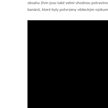
obsahu živin jsou také velmi vhodnou potravino
banánů, které byly potvrzeny vědeckým výzkume