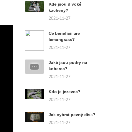
Kde jsou divoké
kacheny?
2021-11-27
Ce beneficii are
lemongrass?
2021-11-27
Jaké jsou pudry na
koberec?
2021-11-27
Kdo je jezevec?
2021-11-27
Jak vybrat pevný disk?
2021-11-27