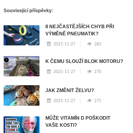
Související příspěvky:
8 NEJČASTĚJŠÍCH CHYB PŘI
VÝMĚNĚ PNEUMATIK?
2021-11-27
282
K ČEMU SLOUŽÍ BLOK MOTORU?
2021-11-27
270
JAK ZMĚNIT ŽELVU?
2021-11-27
275
MŮŽE VITAMÍN D POŠKODIT
VAŠE KOSTI?