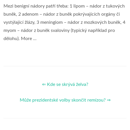
Mezi benigní nádory patří třeba: 1 lipom – nádor z tukových
buněk, 2 adenom – nádor z buněk pokrývajících orgány či
vystýlající žlázy, 3 meningiom – nádor z mozkových buněk, 4
myom – nádor z buněk svaloviny (typický například pro
dělohu). More ...
⇐ Kde se skrývá želva?
Může prezidentské volby skončit remízou? ⇒